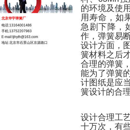
的环境及使
用寿命，如果
北京华宇弹簧厂
急剧下降，
电话:13164001486
手机:13752207983
作，弹簧易
E-mail:tjhyth@163.com
地址:北京市石景山区京源路口
设计方面，
簧材料之后
合理的弹簧
能为了弹簧
计图纸是应
簧设计的合
设计合理工
十万次，有