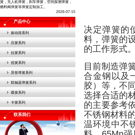
簧，无人机弹簧，刹车弹簧，空间探测弹簧，
燃料阀弹簧等弹簧定制加工。
2026-07-15
产品中心
决定弹簧的
振动筛系列
料，弹簧的
压簧系列
的工作形式
拉簧系列
扭簧系列
目前制造弹
异形弹簧系列
合金钢以及
联轴器弹簧系列
胶）等，不
碟簧系列
选择合适的
的主要参考
卡簧系列
不锈钢材料
联系我们
温环境中不锈
料、65Mn