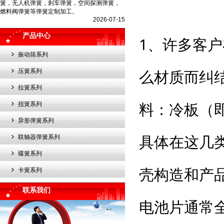
簧，无人机弹簧，刹车弹簧，空间探测弹簧，
燃料阀弹簧等弹簧定制加工。
2026-07-15
产品中心
1、许多客
振动筛系列
么材质而纠
压簧系列
拉簧系列
料：冷板（
扭簧系列
异形弹簧系列
具体在这几
联轴器弹簧系列
碟簧系列
壳构造和产
卡簧系列
联系我们
电池片通常